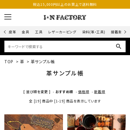
税込15,000円以上のお買上で送料無料
皮革
金具
工具
レザーカービング
染料(革・工具)
接着剤
search
TOP
>
革
>
革サンプル帳
革サンプル帳
[ 並び順を変更 ]
-
おすすめ順
-
価格順
-
新着順
全 [19] 商品中 [1-19] 商品を表示しています
favorite
favorite