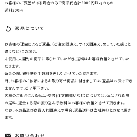
お客様のご要望がある場合のみで商品代合計3000円以内のもの
送料300円
返品について
replay
お客様の理由によるご返品、（ご注文間違え、サイズ間違え、思っていた感じと
違うなど）この場合、
未使用、未開封の商品に限らせていただき、送料はお客様負担とさせていた
だきます。
返金の際、銀行振込手数料を差し引かせていただきます。
尚、お客様のご依頼によるお取り寄せ商品に付きましては、返品はお受けでき
ませんので、ご了承下さい。
客様のご都合による返品・交換(注文間違いなど）については、返品される際
の送料、返金する際の振り込み手数料はお客様の負担とさせて頂きます。
なお、不良品及び商品入れ間違えの場合、返品送料は当社負担とさせて頂き
ます。
お問い合わせ
mail