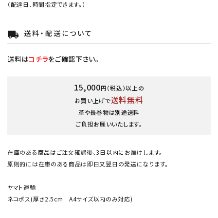
（配達日、時間指定できます。）
送料・配送について
local_shipping
送料は
コチラ
をご確認下さい。
15,000
円（税込）以上の
送料無料
お買い上げで
革や長巻物は別途送料
ご負担お願いいたします。
在庫のある商品はご注文確認後、3日以内にお届けします。
原則的には在庫のある商品は即日又翌日の発送になります。
ヤマト運輸
ネコポス(厚さ2.5cm A4サイズ以内のみ対応)