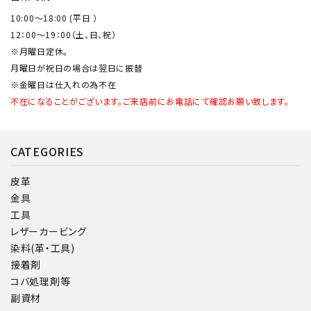
10:00～18:00 (平日 ）
12：00～19：00（土、日、祝）
※月曜日定休。
月曜日が祝日の場合は翌日に振替
※金曜日は仕入れの為不在
不在になることがございます。ご来店前にお電話にて確認お願い致します。
CATEGORIES
皮革
金具
工具
レザーカービング
染料(革・工具)
接着剤
コバ処理剤等
副資材