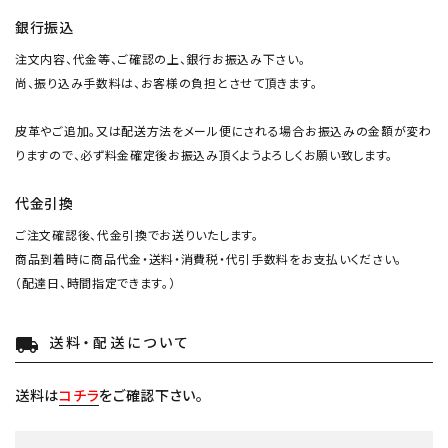
銀行振込
注文内容、代金等、ご確認の上、銀行お振込み下さい。
尚、振り込み手数料は、お客様の負担とさせて頂きます。
皮革やご追加。又は配送方法をメール便にされる場合お振込みの金額が変わ
りますので、必ず料金確定後お振込み頂くようよろしくお願い致します。
代金引換
ご注文確認後、代金引換でお送りいたします。
商品到着時に商品代金・送料・消費税・代引手数料をお支払いください。
（配達日、時間指定できます。）
送料・配送について
local_shipping
送料は
コチラ
をご確認下さい。