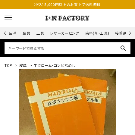
税込15,000円以上のお買上で送料無料
皮革
金具
工具
レザーカービング
染料(革・工具)
接着剤
search
TOP
>
皮革
>
牛クローム・コンビなめし