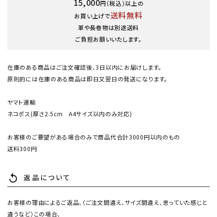
15,000
円（税込）以上の
送料無料
お買い上げで
革や長巻物は別途送料
ご負担お願いいたします。
在庫のある商品はご注文確認後、3日以内にお届けします。
原則的には在庫のある商品は即日又翌日の発送になります。
ヤマト運輸
ネコポス(厚さ2.5cm A4サイズ以内のみ対応)
お客様のご要望がある場合のみで商品代合計3000円以内のもの
送料300円
返品について
replay
お客様の理由によるご返品、（ご注文間違え、サイズ間違え、思っていた感じと
違うなど）この場合、