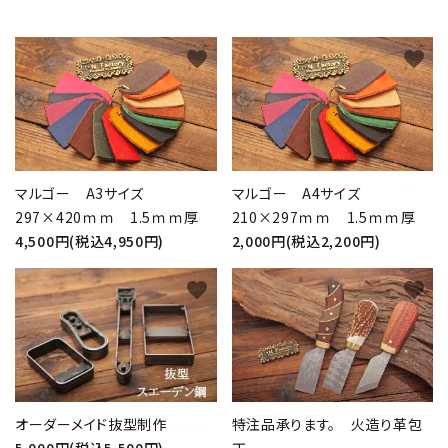
favorite
favorite
マルゴー A3サイズ
マルゴー A4サイズ
297×420ｍｍ 1.5ｍｍ厚
210×297ｍｍ 1.5ｍｍ厚
4,500円(税込4,950円)
2,000円(税込2,200円)
favorite
favorite
オーダーメイド抜型制作
特注品承ります。 火造り革包