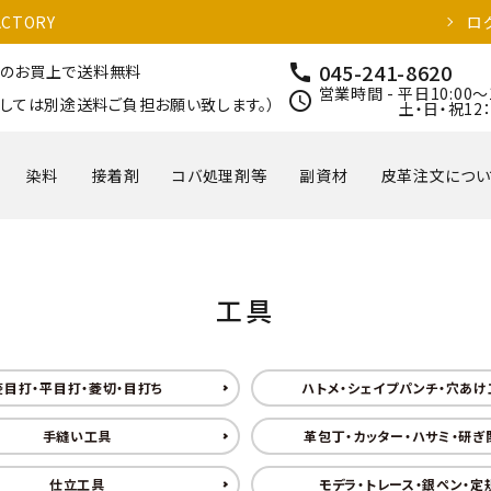
CTORY
ロ
045-241-8620
call
以上のお買上で送料無料
営業時間 - 平日10:00～
schedule
しては別途送料ご負担お願い致します。）
土・日・祝12：00
染料
接着剤
コバ処理剤等
副資材
皮革注文につい
工具
菱目打・平目打・菱切・目打ち
ハトメ・シェイプパンチ・穴あけ
手縫い工具
革包丁・カッター・ハサミ・研ぎ
仕立工具
モデラ・トレース・銀ペン・定