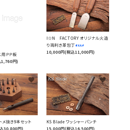
I☆N FACTORY オリジナル火造
り両利き革包丁
10,000円(税込11,000円)
ス用ＰＰ板
1,760円)
favorite
favorite
 ハトメ抜き9本セット
KS Blade ワッシャーパンチ
込30,800円)
15,000円(税込16,500円)