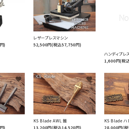
レザープレスマシン
6円)
52,500円(税込57,750円)
ハンディプレ
1,600円(税込
favorite
favorite
KS Blade AWL 錐
KS Blade
0円)
13,200円(税込14,520円)
28,000円(税