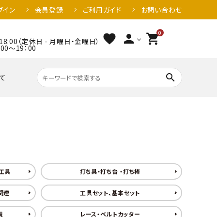
グイン
会員登録
ご利用ガイド
お問い合わせ
0
favorite
person
shopping_cart
18:00（定休日 - 月曜日・金曜日）
～19：00
search
て
工具
打ち具・打ち台 ・打ち棒
関連
工具セット、基本セット
規
レース・ベルトカッター