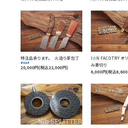
favorite
特注品承ります。 火造り革包丁
I☆N FACOTRY 
み菱切り
20,000円(税込22,000円)
6,000円(税込6,60
favorite