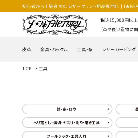
初心者から上級者まで、レザークラフト用品専門店│I★NFA
税込15,000円
（革や長い巻物に関
皮革
金具・バックル
工具・糸
レザーカービング
TOP
>
工具
針・糸・ロウ
ヘリ落とし・溝切・ヤスリ・削り・磨き工具
ツールラック・工具入れ