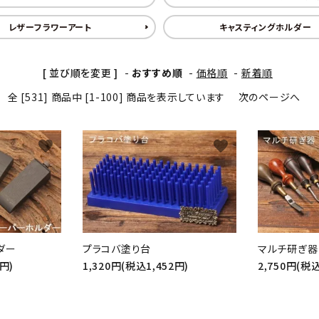
レザーフラワーアート
キャスティングホルダー
[ 並び順を変更 ]
-
おすすめ順
-
価格順
-
新着順
全 [531] 商品中 [1-100] 商品を表示しています
次のページへ
favorite
favorite
ダー
プラコバ塗り台
マルチ研ぎ器
2円)
1,320円(税込1,452円)
2,750円(税込