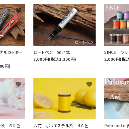
favorite
favorite
ジナルカッター
ヒートペン 電池式
SINCE ワ
3,000円(税込3,300円)
2,000円(税込
00円)
favorite
favorite
Palosanto
ン糸 ６０色
六花 ポリエステル糸 ４８色