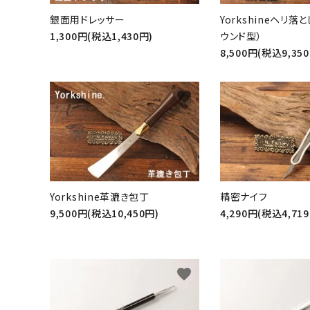
銀面用ドレッサー
Yorkshineヘリ落
1,300円(税込1,430円)
ウンド型）
8,500円(税込9,35
favorite
Yorkshine革漉き包丁
精密ナイフ
9,500円(税込10,450円)
4,290円(税込4,71
キーワ
favorite
カテゴ