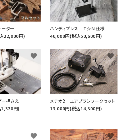
ューター
ハンディプレス Ｉ☆Ｎ仕様
込22,000円)
46,000円(税込50,600円)
favorite
favorite
ザー押さえ
メテオ2 エアブラシワークセット
1,320円)
13,000円(税込14,300円)
favorite
favorite