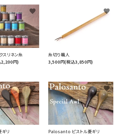
favorite
favorite
ックスリネン糸
糸切り職人
2,200円)
3,500円(税込3,850円)
favorite
favorite
 菱ギリ
Palosanto ピストル菱ギリ