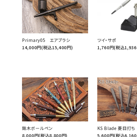
Primary05 エアブラシ
ツイ・サポ
14,000円(税込15,400円)
1,760円(税込1,93
favorite
銘木ボールペン
KS Blade 菱目打ち
8,000円(税込8,800円)
5,600円(税込6,16