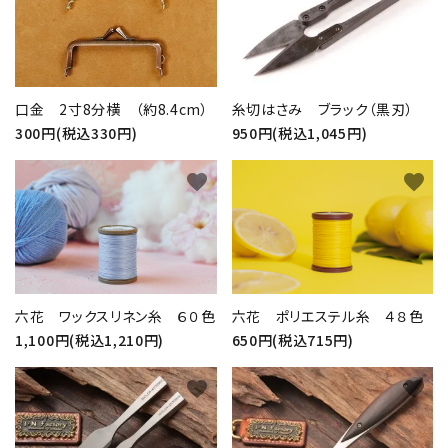
口金 2寸8分横 （約8.4cm）
糸切はさみ ブラック（黒刃）
300円(税込330円)
950円(税込1,045円)
favorite
favorite
六花 ワックスリネン糸 ６０色
六花 ポリエステル糸 ４８色
1,100円(税込1,210円)
650円(税込715円)
favorite
favorite