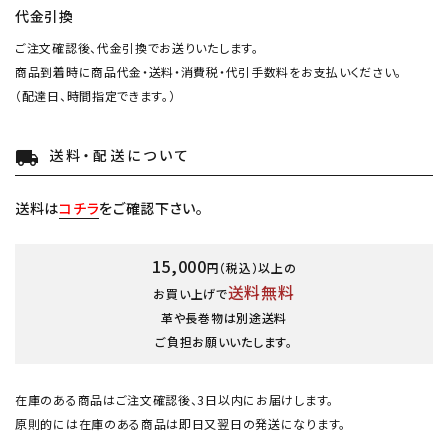
代金引換
ご注文確認後、代金引換でお送りいたします。
商品到着時に商品代金・送料・消費税・代引手数料をお支払いください。
（配達日、時間指定できます。）
送料・配送について
local_shipping
送料は
コチラ
をご確認下さい。
15,000
円（税込）以上の
送料無料
お買い上げで
革や長巻物は別途送料
ご負担お願いいたします。
在庫のある商品はご注文確認後、3日以内にお届けします。
原則的には在庫のある商品は即日又翌日の発送になります。