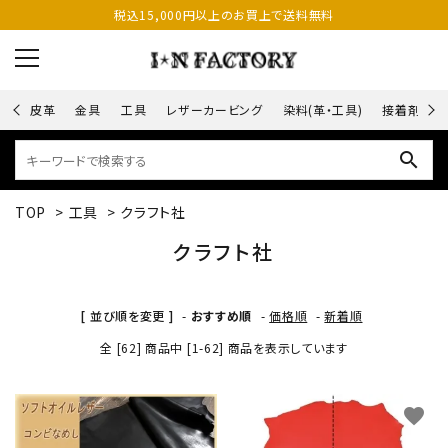
税込15,000円以上のお買上で送料無料
皮革
金具
工具
レザーカービング
染料(革・工具)
接着剤
search
TOP
>
工具
>
クラフト社
クラフト社
[ 並び順を変更 ]
-
おすすめ順
-
価格順
-
新着順
全 [62] 商品中 [1-62] 商品を表示しています
favorite
favorite