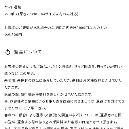
ヤマト運輸
ネコポス(厚さ2.5cm A4サイズ以内のみ対応)
お客様のご要望がある場合のみで商品代合計3000円以内のもの
送料300円
返品について
replay
お客様の理由によるご返品、（ご注文間違え、サイズ間違え、思っていた感じと
違うなど）この場合、
未使用、未開封の商品に限らせていただき、送料はお客様負担とさせていた
だきます。
返金の際、銀行振込手数料を差し引かせていただきます。
尚、お客様のご依頼によるお取り寄せ商品に付きましては、返品はお受けでき
ませんので、ご了承下さい。
客様のご都合による返品・交換(注文間違いなど）については、返品される際
の送料、返金する際の振り込み手数料はお客様の負担とさせて頂きます。
なお、不良品及び商品入れ間違えの場合、返品送料は当社負担とさせて頂き