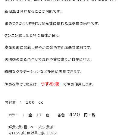
新旧混ぜ合わせることは可能です。
染めつきがよく鮮明で、耐光性に優れた塩基性の染料です。
タンニン鞣し革と特に相性が良く、
皮革表面に染着し鮮やかに発色する塩基性染料です。
透明感のある色合いで混色や重ね塗りが自在に行え、
繊細なグラデーションなど多彩に表現できます。
うすめ液
薄める際は、水又は
で薄め使用します。
内容量 ： １００ ｃｃ
４２０
カラー ： 全 １７ 色
各色
円＋税
鮮黄、黄、橙、ベージュ、黄茶
マロン、茶、焦げ茶、赤、エンジ