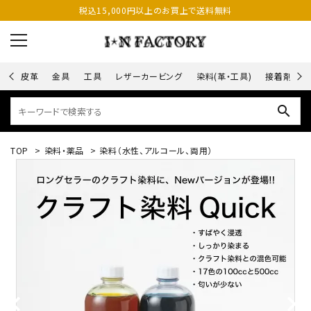
税込15,000円以上のお買上で送料無料
皮革
金具
工具
レザーカービング
染料(革・工具)
接着剤
search
TOP
>
染料・薬品
>
染料（水性、アルコール、両用）