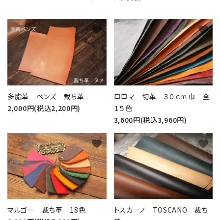
favorite
favorite
多脂革 ベンズ 裁ち革
ロロマ 切革 ３０ｃｍ巾 全
2,000円(税込2,200円)
１５色
3,600円(税込3,960円)
favorite
favorite
マルゴー 裁ち革 18色
トスカーノ TOSCANO 裁ち