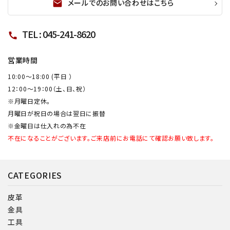
メールでのお問い合わせはこちら
mail
TEL : 045-241-8620
call
営業時間
10:00～18:00 (平日 ）
12：00～19：00（土、日、祝）
※月曜日定休。
月曜日が祝日の場合は翌日に振替
※金曜日は仕入れの為不在
不在になることがございます。ご来店前にお電話にて確認お願い致します。
CATEGORIES
皮革
金具
工具