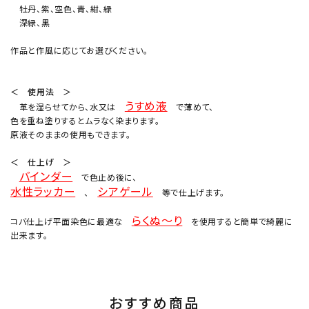
牡丹、紫、空色、青、紺、緑
深緑、黒
作品と作風に応じてお選びください。
＜ 使用法 ＞
うすめ液
革を湿らせてから、水又は
で薄めて、
色を重ね塗りするとムラなく染まります。
原液そのままの使用もできます。
＜ 仕上げ ＞
バインダー
で色止め後に、
水性ラッカー
シアゲール
、
等で仕上げます。
らくぬ～り
コバ仕上げ平面染色に最適な
を使用すると簡単で綺麗に
出来ます。
おすすめ商品