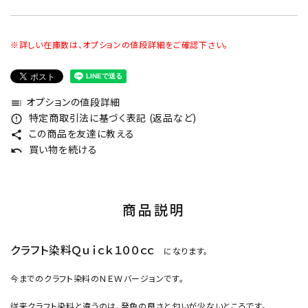
※詳しい在庫数は、オプションの値段詳細をご確認下さい。
オプションの値段詳細
toc
特定商取引法に基づく表記 (返品など)
error_outline
この商品を友達に教える
share
買い物を続ける
undo
商品説明
クラフト染料Ｑｕｉｃｋ１００ｃｃ
になります。
今までのクラフト染料のＮＥＷバージョンです。
従来クラフト染料と違うのは、発色の良さと匂いが少ないところです。