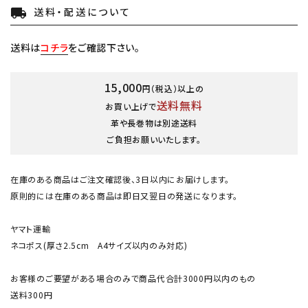
送料・配送について
local_shipping
送料は
コチラ
をご確認下さい。
15,000
円（税込）以上の
送料無料
お買い上げで
革や長巻物は別途送料
ご負担お願いいたします。
在庫のある商品はご注文確認後、3日以内にお届けします。
原則的には在庫のある商品は即日又翌日の発送になります。
ヤマト運輸
ネコポス(厚さ2.5cm A4サイズ以内のみ対応)
お客様のご要望がある場合のみで商品代合計3000円以内のもの
送料300円