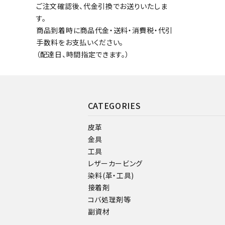
ご注文確認後、代金引換でお送りいたしま
す。
商品到着時に商品代金・送料・消費税・代引
手数料をお支払いください。
（配達日、時間指定できます。）
CATEGORIES
皮革
金具
工具
レザーカービング
染料(革・工具)
接着剤
コバ処理剤等
副資材