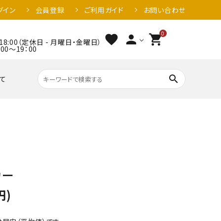
グイン
会員登録
ご利用ガイド
お問い合わせ
0
favorite
person
shopping_cart
18:00（定休日 - 月曜日・金曜日）
～19：00
search
て
カー
円)