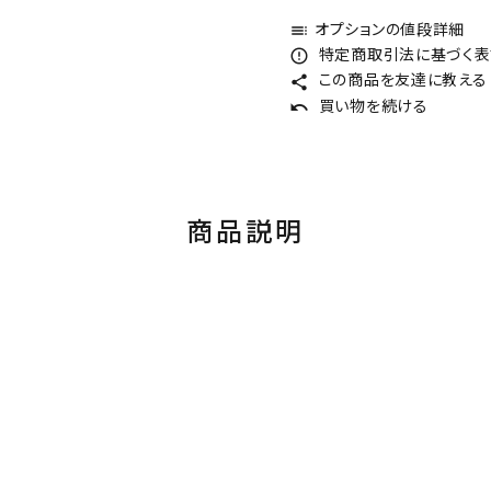
オプションの値段詳細
toc
特定商取引法に基づく表記
error_outline
この商品を友達に教える
share
買い物を続ける
undo
商品説明