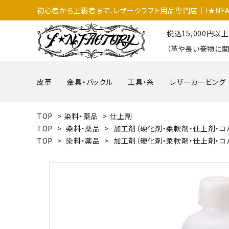
初心者から上級者まで、レザークラフト用品専門店│I★NFA
税込15,000円
（革や長い巻物に関
皮革
金具・バックル
工具・糸
レザーカービング
TOP
>
染料・薬品
>
仕上剤
TOP
>
染料・薬品
>
加工剤（硬化剤・柔軟剤・仕上剤・コ
TOP
>
染料・薬品
>
加工剤（硬化剤・柔軟剤・仕上剤・コ