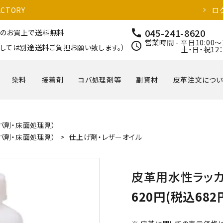
CTORY
ロ
045-241-8620
call
以上のお買上で送料無料
営業時間 - 平日10:00～
schedule
しては別途送料ご負担お願い致します。）
土・日・祝12：00
染料
接着剤
コバ処理剤等
副資材
皮革注文につい
バ剤・床面処理剤）
バ剤・床面処理剤）
>
仕上げ剤・レザーオイル
皮革用水性ラッ
620円(税込682