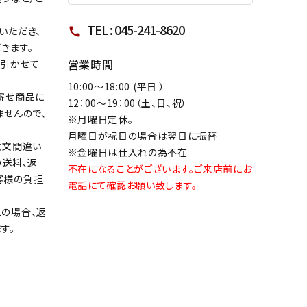
TEL : 045-241-8620
いただき、
call
きます。
営業時間
し引かせて
10:00～18:00 (平日 ）
寄せ商品に
12：00～19：00（土、日、祝）
ませんので、
※月曜日定休。
月曜日が祝日の場合は翌日に振替
注文間違い
※金曜日は仕入れの為不在
の送料、返
不在になることがございます。ご来店前にお
客様の負担
電話にて確認お願い致します。
の場合、返
す。