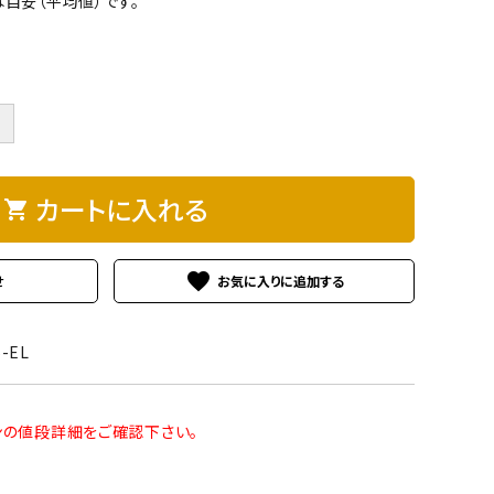
目安（平均値）です。
＋
カートに入れる
shopping_cart
favorite
せ
6-EL
ンの値段詳細をご確認下さい。