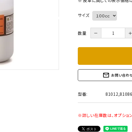
※ 皮革に関しての表示価格は
サイズ
数量
－
mail_outline
お問い合わ
型番:
81012,8108
※詳しい在庫数は、オプショ