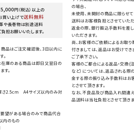
の場合、
15,000
円（税込）以上の
未使用、未開封の商品に限らせて
送料無料
お買い上げで
送料はお客様負担とさせていただ
革や長巻物は別途送料
返金の際、銀行振込手数料を差
ご負担お願いいたします。
いただきます。
尚、お客様のご依頼によるお取り
る商品はご注文確認後、3日以内に
付きましては、返品はお受けでき
す。
ご了承下さい。
は在庫のある商品は即日又翌日の
客様のご都合による返品・交換(
ます。
など）については、返品される際
金する際の振り込み手数料はお
とさせて頂きます。
厚さ2.5cm A4サイズ以内のみ対
なお、不良品及び商品入れ間違え
品送料は当社負担とさせて頂きま
ご要望がある場合のみで商品代合
円以内のもの
円