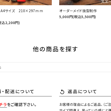
A4サイズ 210×297ｍｍ
オーダーメイド抜型制作
ｍ厚
5,000円(税込5,500円)
税込2,200円)
他の商品を探す
料・配送について
返品について
replay
チラ
をご確認下さい。
お客様の理由によるご返品、（ご
サイズ間違え、思っていた感じと違