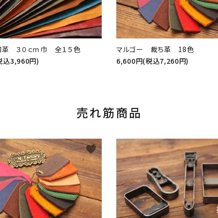
切革 ３０ｃｍ巾 全１５色
マルゴー 裁ち革 18色
税込3,960円)
6,600円(税込7,260円)
売れ筋商品
favorite