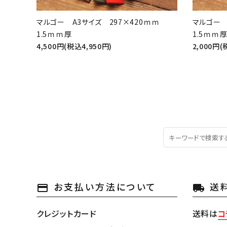
マルゴー A3サイズ 297×420ｍｍ
マルゴー 
1.5ｍｍ厚
1.5ｍ
4,500円(税込4,950円)
2,000円(
お支払い方法について
送
payment
local_shipping
クレジットカード
送料は
コ