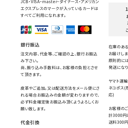
JCB・VISA・master・ダイナース・アメリカン
エクスプレスのマークが入っているカードは
すべてご利用になれます。
銀行振込
在庫のあ
お届けしま
注文内容、代金等、ご確認の上、銀行お振込
原則的に
み下さい。
発送になり
尚、振り込み手数料は、お客様の負担とさせ
て頂きます。
ヤマト運輸
ネコポス(
皮革やご追加。又は配送方法をメール便にさ
応)
れる場合お振込みの金額が変わりますので、
必ず料金確定後お振込み頂くようよろしくお
お客様の
願い致します。
計3000
代金引換
送料300