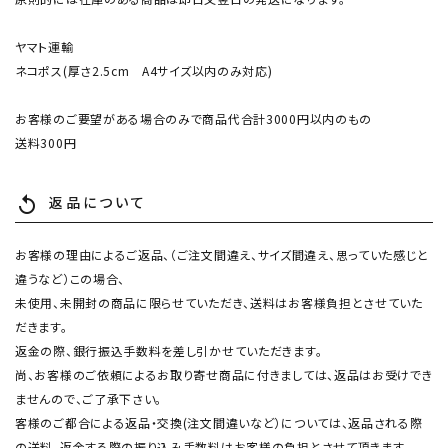
ヤマト運輸
ネコポス(厚さ2.5cm A4サイズ以内のみ対応)
お客様のご要望がある場合のみで商品代合計3000円以内のもの
送料300円
返品について
replay
お客様の理由によるご返品、（ご注文間違え、サイズ間違え、思っていた感じと
違うなど）この場合、
未使用、未開封の商品に限らせていただき、送料はお客様負担とさせていた
だきます。
返金の際、銀行振込手数料を差し引かせていただきます。
尚、お客様のご依頼によるお取り寄せ商品に付きましては、返品はお受けでき
ませんので、ご了承下さい。
客様のご都合による返品・交換(注文間違いなど）については、返品される際
の送料、返金する際の振り込み手数料はお客様の負担とさせて頂きます。