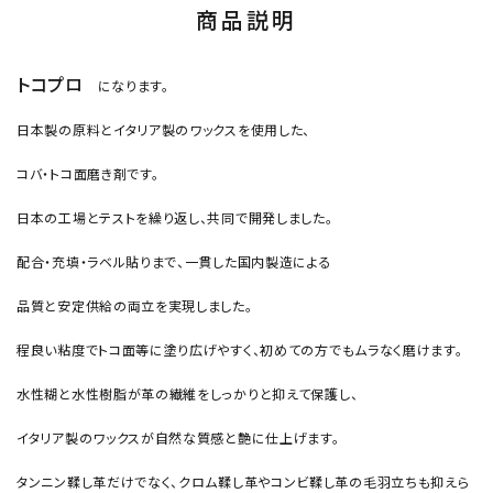
商品説明
トコプロ
になります。
日本製の原料とイタリア製のワックスを使用した、
コバ・トコ面磨き剤です。
日本の工場とテストを繰り返し、共同で開発しました。
配合・充填・ラベル貼りまで、一貫した国内製造による
品質と安定供給の両立を実現しました。
程良い粘度でトコ面等に塗り広げやすく、初めての方でもムラなく磨けます。
水性糊と水性樹脂が革の繊維をしっかりと抑えて保護し、
イタリア製のワックスが自然な質感と艶に仕上げます。
タンニン鞣し革だけでなく、クロム鞣し革やコンビ鞣し革の毛羽立ちも抑えら