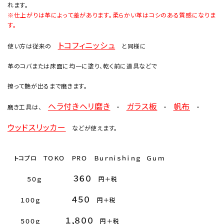
れます。
※仕上がりは革によって差があります。柔らかい革はコシのある質感になりま
す。
トコフィニッシュ
使い方は従来の
と同様に
革のコバまたは床面に均一に塗り、乾く前に道具などで
擦って艶が出るまで磨きます。
ヘラ付きヘリ磨き
ガラス板
帆布
磨き工具は、
・
・
・
ウッドスリッカー
などが使えます。
トコプロ ＴＯＫＯ ＰＲＯ Ｂｕｒｎｉｓｈｉｎｇ Ｇｕｍ
３６０
５０ｇ
円＋税
４５０
１００ｇ
円＋税
１,８００
５００ｇ
円＋税