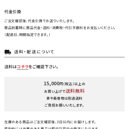
代金引換
ご注文確認後、代金引換でお送りいたします。
商品到着時に商品代金・送料・消費税・代引手数料をお支払いください。
（配達日、時間指定できます。）
送料・配送について
local_shipping
送料は
コチラ
をご確認下さい。
15,000
円（税込）以上の
送料無料
お買い上げで
革や長巻物は別途送料
ご負担お願いいたします。
在庫のある商品はご注文確認後、3日以内にお届けします。
原則的には在庫のある商品は即日又翌日の発送になります。