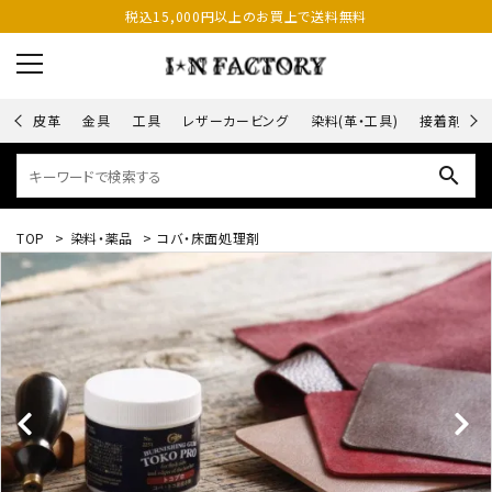
税込15,000円以上のお買上で送料無料
皮革
金具
工具
レザーカービング
染料(革・工具)
接着剤
search
TOP
>
染料・薬品
>
コバ・床面処理剤