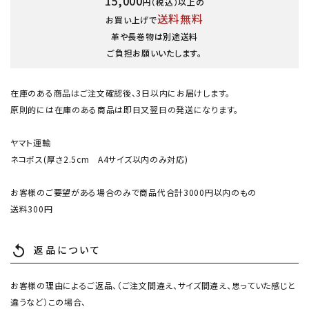
15,000
円（税込）以上の
送料無料
お買い上げで
革や長巻物は別途送料
ご負担お願いいたします。
在庫のある商品はご注文確認後、3日以内にお届けします。
原則的には在庫のある商品は即日又翌日の発送になります。
ヤマト運輸
ネコポス(厚さ2.5cm A4サイズ以内のみ対応)
お客様のご要望がある場合のみで商品代合計3000円以内のもの
送料300円
返品について
replay
お客様の理由によるご返品、（ご注文間違え、サイズ間違え、思っていた感じと
違うなど）この場合、