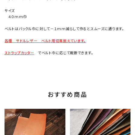
サイズ
４０ｍｍ巾
ベルトはバックル巾に対して－１ｍｍ減らして作るとスムーズに通ります。
各種 サドルレザー ベルト用切革揃えています。
ストラップカッター
でベルト巾に応じて裁断できます。
おすすめ商品
favorite
favorite