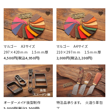
favorite
favorite
マルゴー A3サイズ
マルゴー A4サイズ
297×420ｍｍ 1.5ｍｍ厚
210×297ｍｍ 1.5ｍｍ厚
4,500円(税込4,950円)
2,000円(税込2,200円)
favorite
favorite
オーダーメイド抜型制作
特注品承ります。 火造り革包
5,000円(税込5,500円)
丁