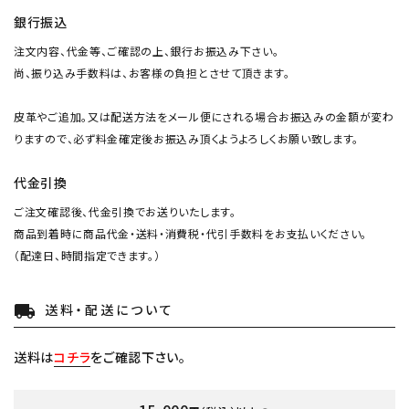
銀行振込
注文内容、代金等、ご確認の上、銀行お振込み下さい。
尚、振り込み手数料は、お客様の負担とさせて頂きます。
皮革やご追加。又は配送方法をメール便にされる場合お振込みの金額が変わ
りますので、必ず料金確定後お振込み頂くようよろしくお願い致します。
代金引換
ご注文確認後、代金引換でお送りいたします。
商品到着時に商品代金・送料・消費税・代引手数料をお支払いください。
（配達日、時間指定できます。）
送料・配送について
local_shipping
送料は
コチラ
をご確認下さい。