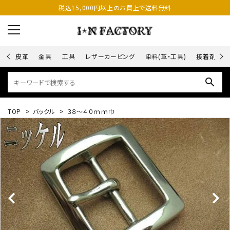
税込15,000円以上のお買上で送料無料
皮革
金具
工具
レザーカービング
染料(革・工具)
接着剤
search
TOP
>
バックル
>
３８～４０ｍｍ巾