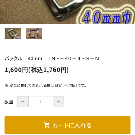
バックル 40mm ＩＮＦ－４０－４－Ｓ－Ｎ
1,600円(税込1,760円)
※ 皮革に関しての表示価格は目安（平均値）です。
数量
－
＋
カートに入れる
shopping_cart