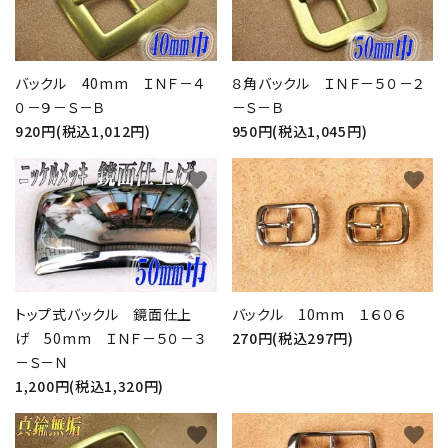
バックル 40mm ＩＮＦ－４
８角バックル ＩＮＦ－５０－２
０－９－Ｓ－Ｂ
－Ｓ－Ｂ
920円(税込1,012円)
950円(税込1,045円)
favorite
favorite
close
トップ式バックル 鏡面仕上
バックル 10mm １６０６
キーワード
げ 50mm ＩＮＦ－５０－３
270円(税込297円)
－Ｓ－Ｎ
1,200円(税込1,320円)
カテゴリー
favorite
favorite