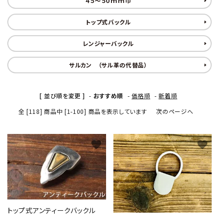
４５～５０ｍｍ巾
トップ式バックル
レンジャーバックル
サルカン （サル革の代替品）
[ 並び順を変更 ]
-
おすすめ順
-
価格順
-
新着順
全 [118] 商品中 [1-100] 商品を表示しています
次のページへ
favorite
favorite
トップ式アンティークバックル