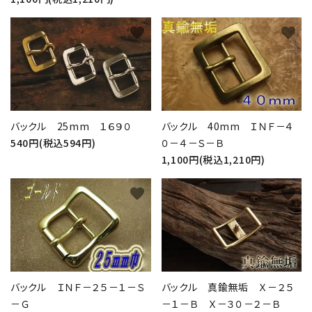
favorite
favorite
バックル 25mm １６９０
バックル 40mm ＩＮＦ－４
540円(税込594円)
０－４－Ｓ－Ｂ
1,100円(税込1,210円)
favorite
favorite
バックル ＩＮＦ－２５－１－Ｓ
バックル 真鍮無垢 Ｘ－２５
－Ｇ
－１－Ｂ Ｘ－３０－２－Ｂ