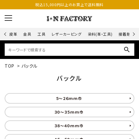
税込15,000円以上のお買上で送料無料
皮革
金具
工具
レザーカービング
染料(革・工具)
接着剤
search
TOP
>
バックル
バックル
５～２６ｍｍ巾
３０～３５ｍｍ巾
３８～４０ｍｍ巾