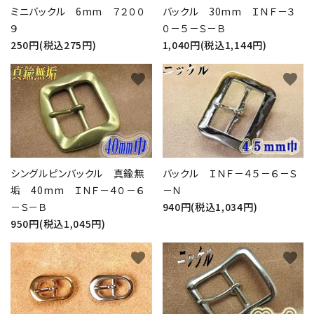
ミニバックル 6mm ７２００
バックル 30mm ＩＮＦ－３
９
０－５－Ｓ－Ｂ
250円(税込275円)
1,040円(税込1,144円)
favorite
favorite
シングルピンバックル 真鍮無
バックル ＩＮＦ－４５－６－Ｓ
垢 40mm ＩＮＦ－４０－６
－Ｎ
－Ｓ－Ｂ
940円(税込1,034円)
950円(税込1,045円)
favorite
favorite