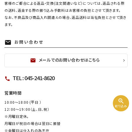
客様のご都合による返品・交換(注文間違いなど）については、返品される際
の送料、返金する際の振り込み手数料はお客様の負担とさせて頂きます。
なお、不良品及び商品入れ間違えの場合、返品送料は当社負担とさせて頂き
ます。
お問い合わせ
mail
メールでのお問い合わせはこちら
mail
TEL : 045-241-8620
call
営業時間
zoom_in
10:00～18:00 (平日 ）
絞り込み
12：00～19：00（土、日、祝）
※月曜日定休。
月曜日が祝日の場合は翌日に振替
※金曜日は仕入れの為不在