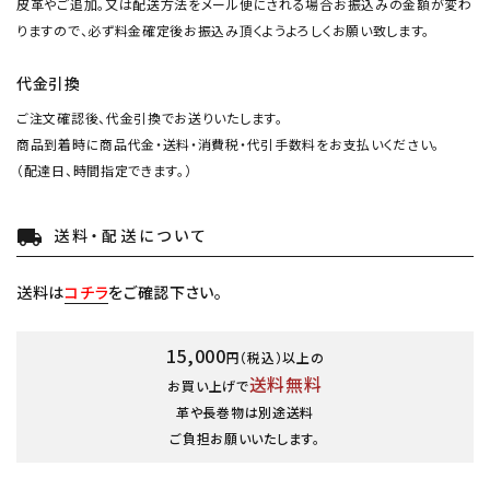
皮革やご追加。又は配送方法をメール便にされる場合お振込みの金額が変わ
りますので、必ず料金確定後お振込み頂くようよろしくお願い致します。
代金引換
ご注文確認後、代金引換でお送りいたします。
商品到着時に商品代金・送料・消費税・代引手数料をお支払いください。
（配達日、時間指定できます。）
送料・配送について
local_shipping
送料は
コチラ
をご確認下さい。
15,000
円（税込）以上の
送料無料
お買い上げで
革や長巻物は別途送料
ご負担お願いいたします。