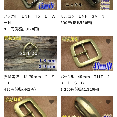
バックル ＩＮＦ－４５－１－Ｗ
サルカン ＩＮＦ－ＳＡ－Ｎ
－Ｎ
500円(税込550円)
980円(税込1,078円)
favorite
favorite
SOLD OUT
真鍮美錠 18,20mm ２－Ｓ
バックル 40mm ＩＮＦ－４
－Ｂ
０－１－Ｓ－Ｂ
420円(税込462円)
1,200円(税込1,320円)
favorite
favorite