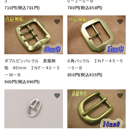
３
０－２－Ｓ－Ｂ
710円(税込781円)
780円(税込858円)
favorite
favorite
ダブルピンバックル 真鍮無
８角バックル ＩＮＦ－４５－５
垢 40mm ＩＮＦ－４０－５
－Ｓ－Ｂ
－Ｗ－Ｂ
850円(税込935円)
900円(税込990円)
favorite
favorite