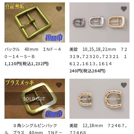
favorite
favorite
バックル 40mm ＩＮＦ－４
美錠 10,15,18,21mm ７２
０－１４－Ｓ－Ｂ
３１９，７２３２０，７２３２１ １
1,120円(税込1,232円)
６１２，１６１３，１６１４
240円(税込264円)
favorite
favorite
SOLD OUT
８角シングルピンバック
美錠 12,18mm ７２４６７，
ル ブラス 40mm ＩＮＦ－
７２４６８