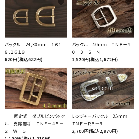
favorite
favorite
バックル 24,30mm １６１
バックル 40mm ＩＮＦ－４
８，１６１９
０－３－Ｓ－Ｎ
620円(税込682円)
1,520円(税込1,672円)
favorite
favorite
SOLD OUT
固定式 ダブルピンバック
レンジャーバックル 25mm
ル 真鍮無垢 ＩＮＦ－４５－
ＩＮＦ－ＲＢ－５
２－Ｗ－Ｂ
2,700円(税込2,970円)
1,100円(税込1,210円)