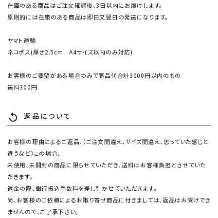
在庫のある商品はご注文確認後、3日以内にお届けします。
原則的には在庫のある商品は即日又翌日の発送になります。
ヤマト運輸
ネコポス(厚さ2.5cm A4サイズ以内のみ対応)
お客様のご要望がある場合のみで商品代合計3000円以内のもの
送料300円
返品について
replay
お客様の理由によるご返品、（ご注文間違え、サイズ間違え、思っていた感じと
違うなど）この場合、
未使用、未開封の商品に限らせていただき、送料はお客様負担とさせていた
だきます。
返金の際、銀行振込手数料を差し引かせていただきます。
尚、お客様のご依頼によるお取り寄せ商品に付きましては、返品はお受けでき
ませんので、ご了承下さい。