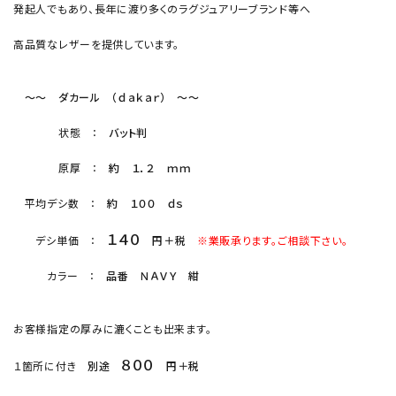
発起人でもあり、長年に渡り多くのラグジュアリーブランド等へ
高品質なレザーを提供しています。
～～ ダカール （ｄａｋａｒ） ～～
状態 ：
バット判
原厚 ：
約 １．２ ｍｍ
平均デシ数 ：
約 １００ ｄｓ
１４０
デシ単価 ：
円＋税
※業販承ります。ご相談下さい。
カラー ：
品番 ＮＡＶＹ 紺
お客様指定の厚みに漉くことも出来ます。
８００
１箇所に付き
別途
円＋税