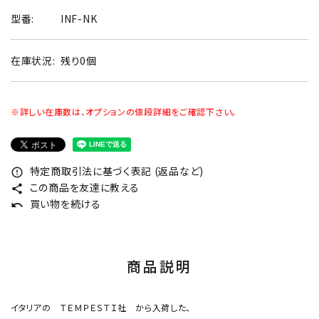
型番:
INF-NK
在庫状況:
残り0個
※詳しい在庫数は、オプションの値段詳細をご確認下さい。
特定商取引法に基づく表記 (返品など)
error_outline
この商品を友達に教える
share
買い物を続ける
undo
商品説明
イタリアの ＴＥＭＰＥＳＴＩ社 から入荷した、