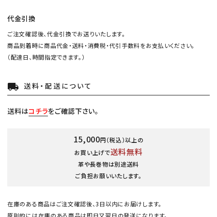
代金引換
ご注文確認後、代金引換でお送りいたします。
商品到着時に商品代金・送料・消費税・代引手数料をお支払いください。
（配達日、時間指定できます。）
送料・配送について
local_shipping
送料は
コチラ
をご確認下さい。
15,000
円（税込）以上の
送料無料
お買い上げで
革や長巻物は別途送料
ご負担お願いいたします。
在庫のある商品はご注文確認後、3日以内にお届けします。
原則的には在庫のある商品は即日又翌日の発送になります。