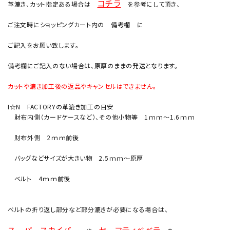
コチラ
革漉き、カット指定ある場合は
を参考にして頂き、
ご注文時にショッピングカート内の
備考欄
に
ご記入をお願い致します。
備考欄にご記入のない場合は、原厚のままの発送となります。
カットや漉き加工後の返品やキャンセルはできません。
I☆N FACTORYの革漉き加工の目安
財布内側（カードケースなど）、その他小物等 1ｍｍ～1.6ｍｍ
財布外側 2ｍｍ前後
バッグなどサイズが大きい物 2.5ｍｍ～原厚
ベルト 4ｍｍ前後
ベルトの折り返し部分など部分漉きが必要になる場合は、