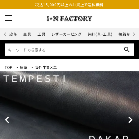
税込15,000円以上のお買上で送料無料
皮革
金具
工具
レザーカービング
染料(革・工具)
接着剤
search
TOP
>
皮革
>
海外牛ヌメ革