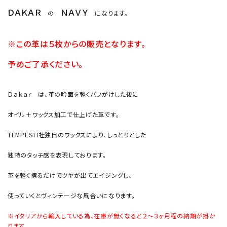
ＤＡＫＡＲ
ＮＡＶＹ
の
になります。
※この革は５枚からの販売となります。
予めご了承ください。
Ｄａｋａｒ は、革の吟面を軽くバフがけした後に
オイル＋ワックス加工で仕上げた革です。
TEMPESTI社独自のワックスにより、しっとりとした
独特のタッチ感を表現しております。
革を軽く擦るだけでツヤが出てエイジングし、
使っていくとヴィンテージな風合いになります。
※イタリアから輸入している為、在庫が無くなると２～３ヶ月程の納期が掛か
ります。