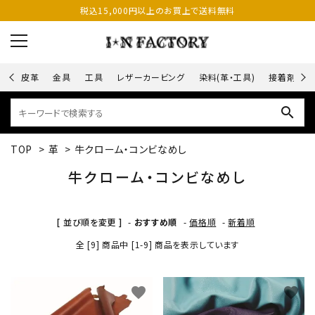
税込15,000円以上のお買上で送料無料
皮革
金具
工具
レザーカービング
染料(革・工具)
接着剤
search
TOP
>
革
>
牛クローム・コンビなめし
牛クローム・コンビなめし
[ 並び順を変更 ]
-
おすすめ順
-
価格順
-
新着順
全 [9] 商品中 [1-9] 商品を表示しています
favorite
favorite