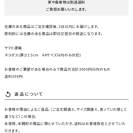
革や長巻物は別途送料
ご負担お願いいたします。
在庫のある商品はご注文確認後、3日以内にお届けします。
原則的には在庫のある商品は即日又翌日の発送になります。
ヤマト運輸
ネコポス(厚さ2.5cm A4サイズ以内のみ対応)
お客様のご要望がある場合のみで商品代合計3000円以内のもの
送料300円
返品について
replay
お客様の理由によるご返品、（ご注文間違え、サイズ間違え、思っていた感じと
違うなど）この場合、
未使用、未開封の商品に限らせていただき、送料はお客様負担とさせていた
だきます。