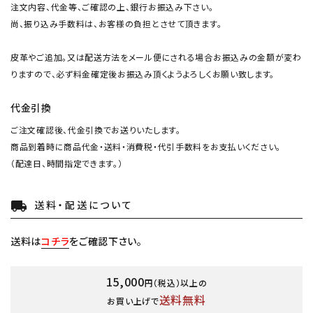
注文内容、代金等、ご確認の上、銀行お振込み下さい。
尚、振り込み手数料は、お客様の負担とさせて頂きます。
キーワード
皮革やご追加。又は配送方法をメール便にされる場合お振込みの金額が変わ
りますので、必ず料金確定後お振込み頂くようよろしくお願い致します。
カテゴリー
代金引換
ご注文確認後、代金引換でお送りいたします。
商品到着時に商品代金・送料・消費税・代引手数料をお支払いください。
（配達日、時間指定できます。）
検索する
送料・配送について
local_shipping
送料は
コチラ
をご確認下さい。
15,000
円（税込）以上の
送料無料
お買い上げで