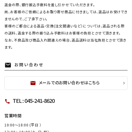
返金の際、銀行振込手数料を差し引かせていただきます。
尚、お客様のご依頼によるお取り寄せ商品に付きましては、返品はお受けでき
ませんので、ご了承下さい。
客様のご都合による返品・交換(注文間違いなど）については、返品される際
の送料、返金する際の振り込み手数料はお客様の負担とさせて頂きます。
なお、不良品及び商品入れ間違えの場合、返品送料は当社負担とさせて頂き
ます。
お問い合わせ
mail
メールでのお問い合わせはこちら
mail
TEL : 045-241-8620
call
営業時間
10:00～18:00 (平日 ）
12：00～19：00（土、日、祝）