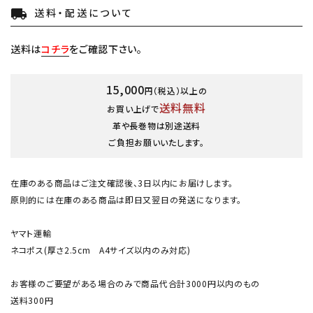
送料・配送について
local_shipping
送料は
コチラ
をご確認下さい。
15,000
円（税込）以上の
送料無料
お買い上げで
革や長巻物は別途送料
ご負担お願いいたします。
在庫のある商品はご注文確認後、3日以内にお届けします。
原則的には在庫のある商品は即日又翌日の発送になります。
ヤマト運輸
ネコポス(厚さ2.5cm A4サイズ以内のみ対応)
お客様のご要望がある場合のみで商品代合計3000円以内のもの
送料300円