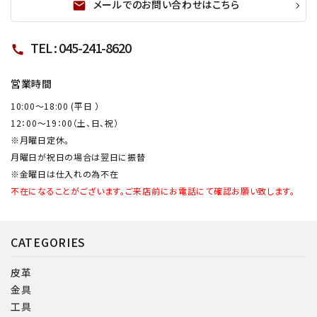
メールでのお問い合わせはこちら
mail
TEL : 045-241-8620
call
営業時間
10:00～18:00 (平日 ）
12：00～19：00（土、日、祝）
※月曜日定休。
月曜日が祝日の場合は翌日に振替
※金曜日は仕入れの為不在
不在になることがございます。ご来店前にお電話にて確認お願い致します。
CATEGORIES
皮革
金具
工具