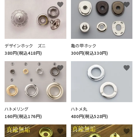
favorite
favorite
デザインホック ズニ
亀の甲ホック
380円(税込418円)
300円(税込330円)
favorite
favorite
ハトメリング
ハトメ丸
160円(税込176円)
480円(税込528円)
favorite
favorite