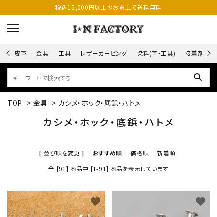
税込15,000円以上のお買上で送料無料
皮革
金具
工具
レザーカービング
染料(革・工具)
接着剤
search
TOP
>
金具
>
カシメ・ホック・底鋲・ハトメ
カシメ・ホック・底鋲・ハトメ
[ 並び順を変更 ]
-
おすすめ順
-
価格順
-
新着順
全 [91] 商品中 [1-91] 商品を表示しています
favorite
favorite