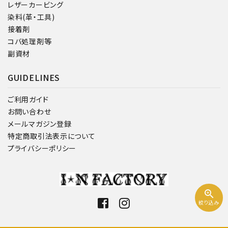
レザーカービング
染料(革・工具)
接着剤
コバ処理剤等
副資材
GUIDELINES
ご利用ガイド
お問い合わせ
メールマガジン登録
特定商取引法表示について
プライバシーポリシー
zoom_in
絞り込み