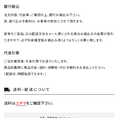
銀行振込
注文内容、代金等、ご確認の上、銀行お振込み下さい。
尚、振り込み手数料は、お客様の負担とさせて頂きます。
皮革やご追加。又は配送方法をメール便にされる場合お振込みの金額が変わ
りますので、必ず料金確定後お振込み頂くようよろしくお願い致します。
代金引換
ご注文確認後、代金引換でお送りいたします。
商品到着時に商品代金・送料・消費税・代引手数料をお支払いください。
（配達日、時間指定できます。）
送料・配送について
local_shipping
送料は
コチラ
をご確認下さい。