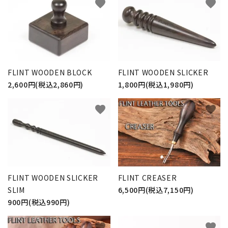
favorite
favorite
FLINT WOODEN BLOCK
FLINT WOODEN SLICKER
2,600円(税込2,860円)
1,800円(税込1,980円)
favorite
favorite
FLINT WOODEN SLICKER
FLINT CREASER
SLIM
6,500円(税込7,150円)
900円(税込990円)
favorite
favorite