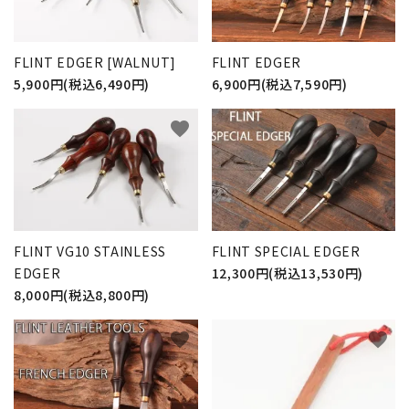
FLINT EDGER [WALNUT]
FLINT EDGER
5,900円(税込6,490円)
6,900円(税込7,590円)
favorite
favorite
FLINT VG10 STAINLESS
FLINT SPECIAL EDGER
EDGER
12,300円(税込13,530円)
8,000円(税込8,800円)
favorite
favorite