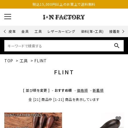
税込15,000円以上のお買上で送料無料
皮革
金具
工具
レザーカービング
染料(革・工具)
接着剤
search
TOP
>
工具
>
FLINT
FLINT
[ 並び順を変更 ]
-
おすすめ順
-
価格順
-
新着順
全 [21] 商品中 [1-21] 商品を表示しています
favorite
favorite