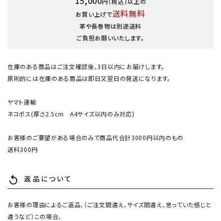
15,000
円（税込）以上の
送料無料
お買い上げで
革や長巻物は別途送料
ご負担お願いいたします。
在庫のある商品はご注文確認後、3日以内にお届けします。
原則的には在庫のある商品は即日又翌日の発送になります。
ヤマト運輸
ネコポス(厚さ2.5cm A4サイズ以内のみ対応)
お客様のご要望がある場合のみで商品代合計3000円以内のもの
送料300円
返品について
replay
お客様の理由によるご返品、（ご注文間違え、サイズ間違え、思っていた感じと
違うなど）この場合、