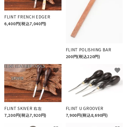
FLINT FRENCH EDGER
6,400円(税込7,040円)
FLINT POLISHING BAR
200円(税込220円)
favorite
favorite
FLINT SKIVER 右左
FLINT U GROOVER
7,200円(税込7,920円)
7,900円(税込8,690円)