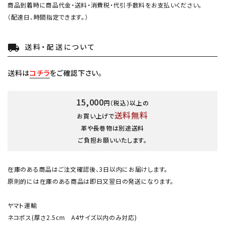
商品到着時に商品代金・送料・消費税・代引手数料をお支払いください。
カテゴリー
（配達日、時間指定できます。）
送料・配送について
local_shipping
検索する
送料は
コチラ
をご確認下さい。
15,000
円（税込）以上の
送料無料
お買い上げで
革や長巻物は別途送料
ご負担お願いいたします。
在庫のある商品はご注文確認後、3日以内にお届けします。
原則的には在庫のある商品は即日又翌日の発送になります。
ヤマト運輸
ネコポス(厚さ2.5cm A4サイズ以内のみ対応)