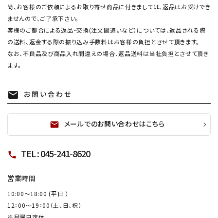
尚、お客様のご依頼によるお取り寄せ商品に付きましては、返品はお受けでき
ませんので、ご了承下さい。
客様のご都合による返品・交換(注文間違いなど）については、返品される際
の送料、返金する際の振り込み手数料はお客様の負担とさせて頂きます。
なお、不良品及び商品入れ間違えの場合、返品送料は当社負担とさせて頂き
ます。
お問い合わせ
mail
メールでのお問い合わせはこちら
mail
TEL : 045-241-8620
call
営業時間
10:00～18:00 (平日 ）
12：00～19：00（土、日、祝）
※月曜日定休。