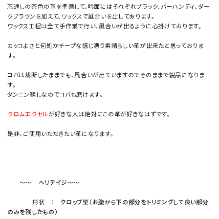
芯通しの茶色の革を準備して、吟面にはそれぞれブラック、バーハンディ、ダー
クブラウンを加えて、ワックスで風合いを出しております。
ワックス工程は全て手作業で行い、風合いが出るように心掛けております。
カッコよさと何処かチープな感じ漂う素晴らしい革が出来たと思っておりま
す。
コバは裁断したままでも、風合いが出ていますのでそのままで製品になりま
す。
タンニン鞣しなのでコバも磨けます。
クロムエクセル
が好きな人は絶対にこの革が好きなはずです。
是非、ご使用いただきたい革になります。
～～ ヘリテイジ～～
形状 ：
クロップ型（お腹から下の部分をトリミングして良い部分
のみを残したもの）