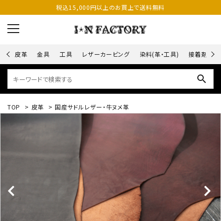
税込15,000円以上のお買上で送料無料
皮革
金具
工具
レザーカービング
染料(革・工具)
接着剤
search
TOP
>
皮革
>
国産サドルレザー・牛ヌメ革