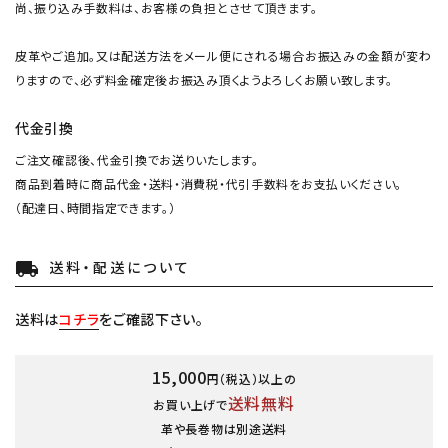
尚、振り込み手数料は、お客様の負担とさせて頂きます。
皮革やご追加。又は配送方法をメール便にされる場合お振込みの金額が変わ
りますので、必ず料金確定後お振込み頂くようよろしくお願い致します。
代金引換
ご注文確認後、代金引換でお送りいたします。
商品到着時に商品代金・送料・消費税・代引手数料をお支払いください。
（配達日、時間指定できます。）
送料・配送について
local_shipping
送料は
コチラ
をご確認下さい。
15,000
円（税込）以上の
送料無料
お買い上げで
革や長巻物は別途送料