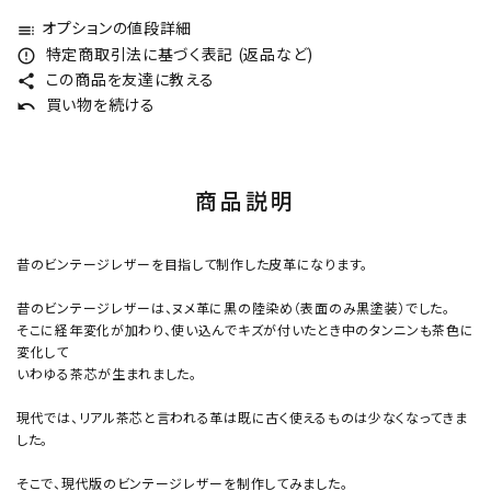
オプションの値段詳細
toc
特定商取引法に基づく表記 (返品など)
error_outline
この商品を友達に教える
share
買い物を続ける
undo
商品説明
昔のビンテージレザーを目指して制作した皮革になります。
昔のビンテージレザーは、ヌメ革に黒の陸染め（表面のみ黒塗装）でした。
そこに経年変化が加わり、使い込んでキズが付いたとき中のタンニンも茶色に
変化して
いわゆる茶芯が生まれました。
現代では、リアル茶芯と言われる革は既に古く使えるものは少なくなってきま
した。
そこで、現代版のビンテージレザーを制作してみました。