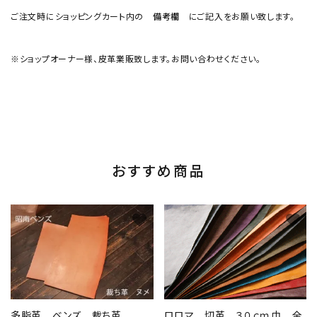
ご注文時にショッピングカート内の
備考欄
にご記入をお願い致します。
※ショップオーナー様、皮革業販致します。お問い合わせください。
おすすめ商品
favorite
favorite
多脂革 ベンズ 裁ち革
ロロマ 切革 ３０ｃｍ巾 全