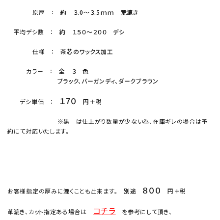
原厚 ：
約 ３.0～３.5ｍｍ 荒漉き
平均デシ数 ：
約 １５０～２００ デシ
仕様 ：
茶芯のワックス加工
カラー ：
全 ３ 色
ブラック、バーガンディ、ダークブラウン
１7０
デシ単価 ：
円＋税
※黒 は仕上がり数量が少ない為、在庫ギレの場合は予
約にて対応いたします。
８００
お客様指定の厚みに漉くことも出来ます。
別途
円＋税
コチラ
革漉き、カット指定ある場合は
を参考にして頂き、