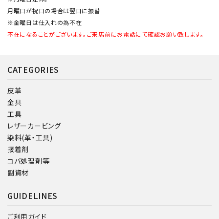
月曜日が祝日の場合は翌日に振替
※金曜日は仕入れの為不在
不在になることがございます。ご来店前にお電話にて確認お願い致します。
CATEGORIES
皮革
金具
工具
レザーカービング
染料(革・工具)
接着剤
コバ処理剤等
副資材
GUIDELINES
ご利用ガイド