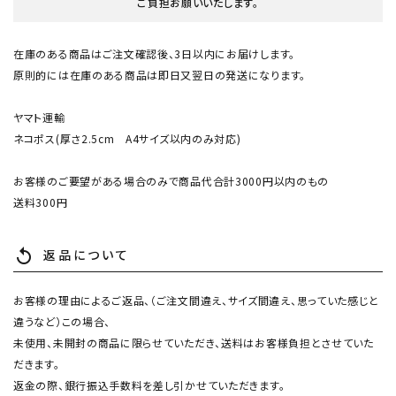
ご負担お願いいたします。
在庫のある商品はご注文確認後、3日以内にお届けします。
原則的には在庫のある商品は即日又翌日の発送になります。
ヤマト運輸
ネコポス(厚さ2.5cm A4サイズ以内のみ対応)
お客様のご要望がある場合のみで商品代合計3000円以内のもの
送料300円
返品について
replay
お客様の理由によるご返品、（ご注文間違え、サイズ間違え、思っていた感じと
違うなど）この場合、
未使用、未開封の商品に限らせていただき、送料はお客様負担とさせていた
だきます。
返金の際、銀行振込手数料を差し引かせていただきます。