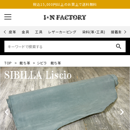
税込15,000円以上のお買上で送料無料
皮革
金具
工具
レザーカービング
染料(革・工具)
接着剤
search
TOP
>
裁ち革
>
シビラ 裁ち革