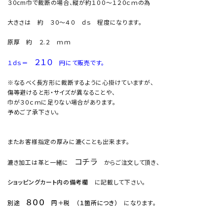
３０cm巾で裁断の場合、縦が約１００～１２０ｃｍの為
大きさは 約 ３０～４０ ｄｓ 程度になります。
原厚 約 ２.２ ｍｍ
２１０
１ｄｓ＝
円にて販売です。
※なるべく長方形に裁断するように心掛けていますが、
傷等避けると形・サイズが異なることや、
巾が３０ｃｍに足りない場合があります。
予めご了承下さい。
またお客様指定の厚みに漉くことも出来ます。
コチラ
漉き加工は革と一緒に
からご注文して頂き、
ショッピングカート内の備考欄
に記載して下さい。
８００
別途
円＋税 （１箇所につき）
になります。