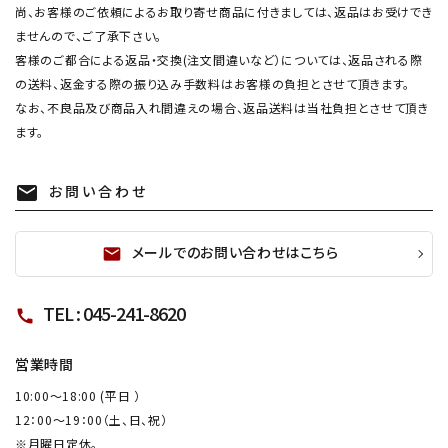
尚、お客様のご依頼によるお取り寄せ商品に付きましては、返品はお受けでき
ませんので、ご了承下さい。
客様のご都合による返品・交換(注文間違いなど）については、返品される際
の送料、返金する際の振り込み手数料はお客様の負担とさせて頂きます。
なお、不良品及び商品入れ間違えの場合、返品送料は当社負担とさせて頂き
ます。
お問い合わせ
mail
メールでのお問い合わせはこちら
mail
TEL : 045-241-8620
call
営業時間
10:00～18:00 (平日 ）
12：00～19：00（土、日、祝）
※月曜日定休。