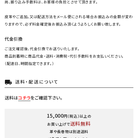
尚、振り込み手数料は、お客様の負担とさせて頂きます。
皮革やご追加。又は配送方法をメール便にされる場合お振込みの金額が変わ
りますので、必ず料金確定後お振込み頂くようよろしくお願い致します。
代金引換
ご注文確認後、代金引換でお送りいたします。
商品到着時に商品代金・送料・消費税・代引手数料をお支払いください。
（配達日、時間指定できます。）
送料・配送について
local_shipping
送料は
コチラ
をご確認下さい。
15,000
円（税込）以上の
送料無料
お買い上げで
革や長巻物は別途送料