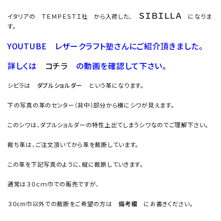
ＳＩＢＩＬＬＡ
イタリアの ＴＥＭＰＥＳＴＩ社 から入荷した、
になりま
す。
YOUTUBE レザークラフト塾さんにご紹介頂きました。
詳しくは
コチラ
の動画を確認して下さい。
シビラは
ダブルショルダー
という革になります。
下の写真の革のセンター（背中）部分から横にシワが見えます。
このシワは、ダブルショルダーの特性上出てしまうシワなのでご理解下さい。
裁ち革は、ご注文頂いてから革を裁断しています。
この革を下記写真のように、縦に裁断していきます。
通常は３０ｃｍ巾での販売ですが、
３０cm巾以外での裁断をご希望の方は
備考欄
にお書きください。