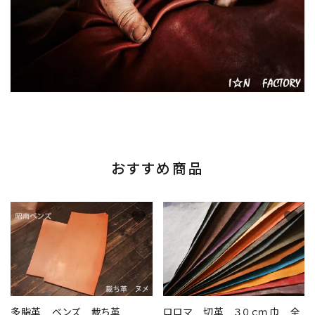
おすすめ商品
favorite
favorite
多脂革 ベンズ 裁ち革
ロロマ 切革 ３０ｃｍ巾 全