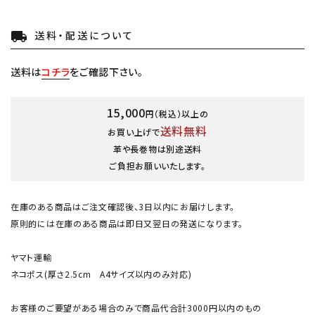
送料・配送について
local_shipping
送料は
コチラ
をご確認下さい。
15,000
円（税込）以上の
送料無料
お買い上げで
革や長巻物は別途送料
ご負担お願いいたします。
在庫のある商品はご注文確認後、3日以内にお届けします。
原則的には在庫のある商品は即日又翌日の発送になります。
ヤマト運輸
ネコポス(厚さ2.5cm A4サイズ以内のみ対応)
お客様のご要望がある場合のみで商品代合計3000円以内のもの