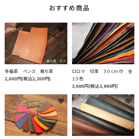
おすすめ商品
favorite
favorite
多脂革 ベンズ 裁ち革
ロロマ 切革 ３０ｃｍ巾 全
2,000円(税込2,200円)
１５色
3,600円(税込3,960円)
favorite
favorite