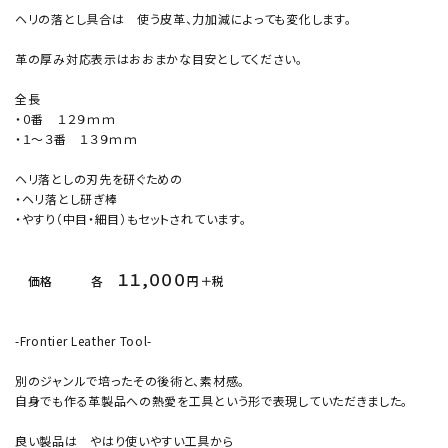
ヘリの落とし具合は 使う皮革、力加減によっても変化します。
革の厚み対応表示はおおまかな目安としてください。
全長
・０番 １２９ｍｍ
・１～３番 １３９ｍｍ
ヘリ落としの刃先を研ぐための
・ヘリ落とし研ぎ棒
・やすり（中目・細目）もセットされています。
１１,０００
価格 各
円＋税
-Frontier Leather Tool-
別のジャンルで培ったその後術と、素材感。
自身でも作る革製品への熱愛を工具という形で表現していただきました。
良い製品は やはり使いやすい工具から