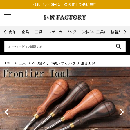
税込15,000円以上のお買上で送料無料
皮革
金具
工具
レザーカービング
染料(革・工具)
接着剤
search
TOP
>
工具
>
ヘリ落とし・溝切・ヤスリ・削り・磨き工具