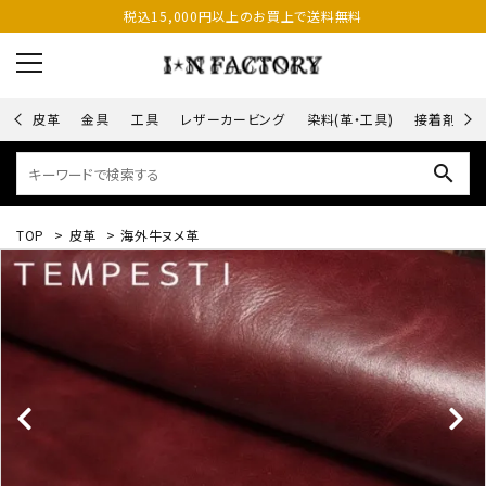
税込15,000円以上のお買上で送料無料
皮革
金具
工具
レザーカービング
染料(革・工具)
接着剤
search
TOP
>
皮革
>
海外牛ヌメ革