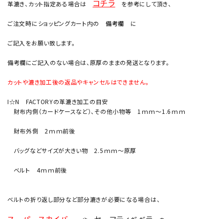
コチラ
革漉き、カット指定ある場合は
を参考にして頂き、
ご注文時にショッピングカート内の
備考欄
に
ご記入をお願い致します。
備考欄にご記入のない場合は、原厚のままの発送となります。
カットや漉き加工後の返品やキャンセルはできません。
I☆N FACTORYの革漉き加工の目安
財布内側（カードケースなど）、その他小物等 1ｍｍ～1.6ｍｍ
財布外側 2ｍｍ前後
バッグなどサイズが大きい物 2.5ｍｍ～原厚
ベルト 4ｍｍ前後
ベルトの折り返し部分など部分漉きが必要になる場合は、