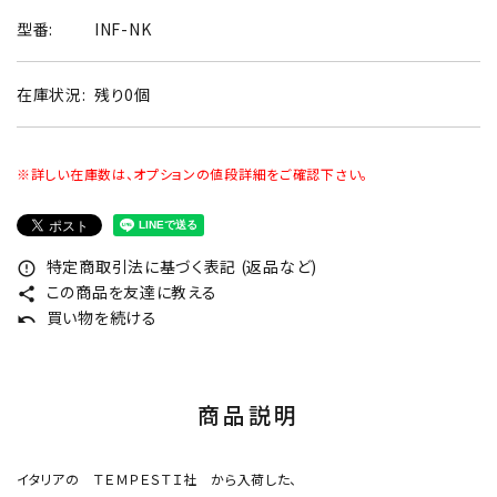
型番:
INF-NK
在庫状況:
残り0個
※詳しい在庫数は、オプションの値段詳細をご確認下さい。
特定商取引法に基づく表記 (返品など)
error_outline
この商品を友達に教える
share
買い物を続ける
undo
商品説明
イタリアの ＴＥＭＰＥＳＴＩ社 から入荷した、