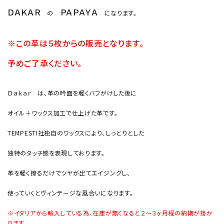
ＤＡＫＡＲ
ＰＡＰＡＹＡ
の
になります。
※この革は５枚からの販売となります。
予めご了承ください。
Ｄａｋａｒ は、革の吟面を軽くバフがけした後に
オイル＋ワックス加工で仕上げた革です。
TEMPESTI社独自のワックスにより、しっとりとした
独特のタッチ感を表現しております。
革を軽く擦るだけでツヤが出てエイジングし、
使っていくとヴィンテージな風合いになります。
※イタリアから輸入している為、在庫が無くなると２～３ヶ月程の納期が掛か
ります。