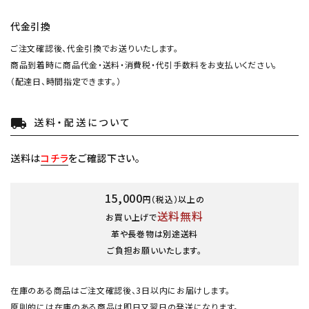
代金引換
ご注文確認後、代金引換でお送りいたします。
商品到着時に商品代金・送料・消費税・代引手数料をお支払いください。
（配達日、時間指定できます。）
送料・配送について
local_shipping
送料は
コチラ
をご確認下さい。
15,000
円（税込）以上の
送料無料
お買い上げで
革や長巻物は別途送料
ご負担お願いいたします。
在庫のある商品はご注文確認後、3日以内にお届けします。
原則的には在庫のある商品は即日又翌日の発送になります。