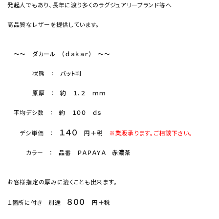
発起人でもあり、長年に渡り多くのラグジュアリーブランド等へ
高品質なレザーを提供しています。
～～ ダカール （ｄａｋａｒ） ～～
状態 ：
バット判
原厚 ：
約 １．２ ｍｍ
平均デシ数 ：
約 １００ ｄｓ
１４０
デシ単価 ：
円＋税
※業販承ります。ご相談下さい。
カラー ：
品番 ＰＡＰＡＹＡ 赤濃茶
お客様指定の厚みに漉くことも出来ます。
８００
１箇所に付き
別途
円＋税