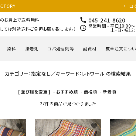
CTORY
ロ
045-241-8620
call
以上のお買上で送料無料
営業時間 - 平日10:00～
schedule
しては別途送料ご負担お願い致します。）
土・日・祝12：00
染料
接着剤
コバ処理剤等
副資材
皮革注文につい
カテゴリー：指定なし／キーワード：レトワール の検索結果
[ 並び順を変更 ]
-
おすすめ順
-
価格順
-
新着順
27件の商品が見つかりました
favorite
favorite