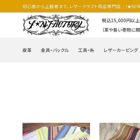
初心者から上級者まで、レザークラフト用品専門店│I★NFA
税込15,000円
（革や長い巻物に関
皮革
金具・バックル
工具・糸
レザーカービング
favorite