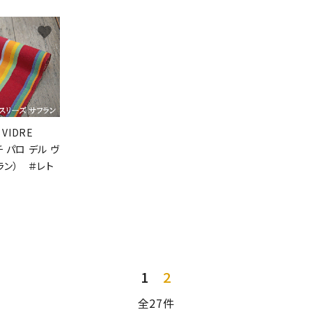
favorite
 VIDRE
プチ パロ デル ヴ
ラン） ＃レト
1
2
全27件