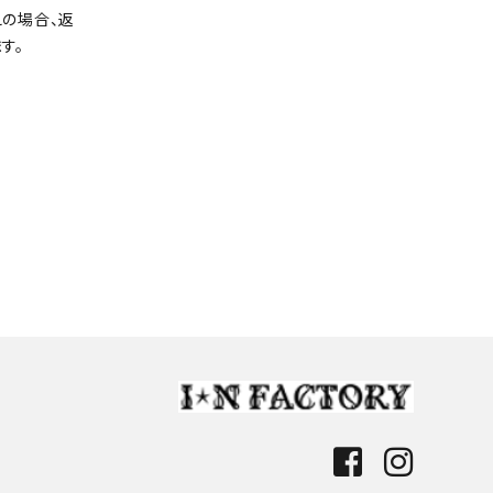
の場合、返
す。