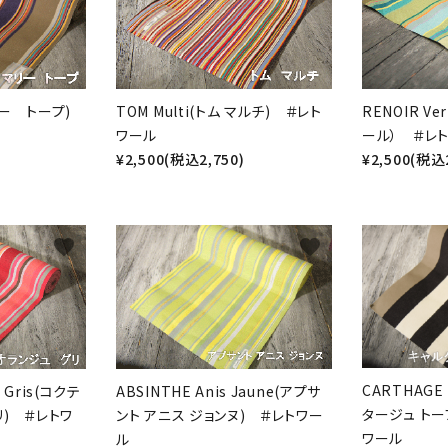
マリー トープ)
TOM Multi(トム マルチ) ＃レト
RENOIR V
ワール
ール） ＃レ
¥2,500(税込2,750)
¥2,500(税込2
favorite
favorite
CARTHAGE 
e Gris(コクテ
ABSINTHE Anis Jaune(アプサ
タージュ トー
) ＃レトワ
ント アニス ジョンヌ) ＃レトワー
ワール
ル