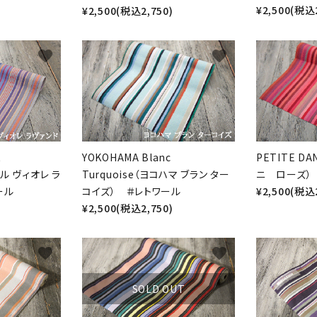
¥2,500(税込2
¥2,500(税込2,750)
favorite
favorite
t
YOKOHAMA Blanc
PETITE DA
ソル ヴィオレ ラ
Turquoise（ヨコハマ ブラン ター
ニ ローズ）
ール
コイズ） ＃レトワール
¥2,500(税込2
¥2,500(税込2,750)
favorite
favorite
SOLD OUT