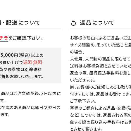
料・配送について
返品について
replay
チラ
をご確認下さい。
お客様の理由によるご返品、（ご
サイズ間違え、思っていた感じと違
の場合、
15,000
円（税込）以上の
未使用、未開封の商品に限らせて
送料無料
お買い上げで
送料はお客様負担とさせていただ
革や長巻物は別途送料
返金の際、銀行振込手数料を差
ご負担お願いいたします。
いただきます。
尚、お客様のご依頼によるお取り
る商品はご注文確認後、3日以内に
付きましては、返品はお受けでき
す。
ご了承下さい。
は在庫のある商品は即日又翌日の
客様のご都合による返品・交換(
ます。
など）については、返品される際
金する際の振り込み手数料はお
とさせて頂きます。