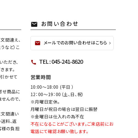
お問い合わせ
mail
注文間違え、
メールでのお問い合わせはこちら
mail
うなど）こ
TEL : 045-241-8620
いただき、
call
きます。
営業時間
し引かせて
10:00～18:00 (平日 ）
寄せ商品に
12：00～19：00（土、日、祝）
ませんので、
※月曜日定休。
月曜日が祝日の場合は翌日に振替
注文間違い
※金曜日は仕入れの為不在
の送料、返
不在になることがございます。ご来店前にお
客様の負担
電話にて確認お願い致します。