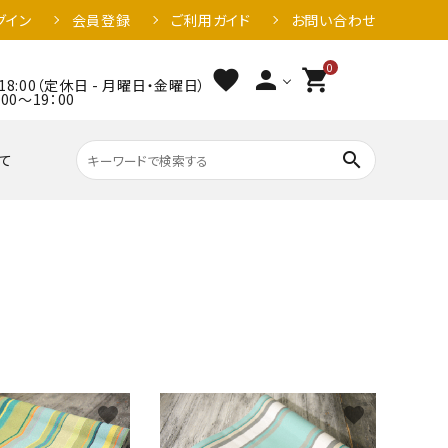
グイン
会員登録
ご利用ガイド
お問い合わせ
0
favorite
person
shopping_cart
18:00（定休日 - 月曜日・金曜日）
～19：00
search
て
favorite
favorite