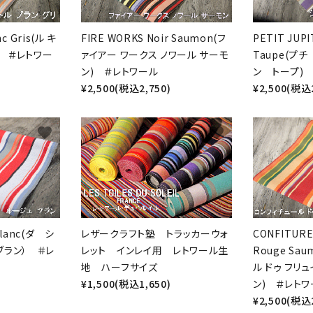
c Gris(ル キ
FIRE WORKS Noir Saumon(フ
PETIT JUPI
) ＃レトワー
ァイアー ワークス ノワール サーモ
Taupe(プ
ン) ＃レトワール
ン トープ)
¥2,500(税込2,750)
¥2,500(税込2
favorite
favorite
ード
リー
Blanc(ダ シ
レザークラフト塾 トラッカーウォ
CONFITURE
ブラン） ＃レ
レット インレイ用 レトワール生
Rouge Sa
地 ハーフサイズ
ル ドゥ フリ
¥1,500(税込1,650)
ン) ＃レトワ
検索する
¥2,500(税込2