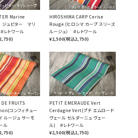
TER Marine
HIROSHIMA CARP Cerise
チ ジュピター マリ
Rouge (ヒロシマ カープ スリーズ
 ＃レトワール
ルージュ） ＃レトワール
,750)
¥2,500(税込2,750)
close
favorite
favorite
 DE FRUITS
PETIT EMERAUDE Vert
umon(コンフィチュー
Cerdagne Vert(プチ エムロード
ュイ ルージュ サーモ
ヴェール セルダーニュ ヴェー
ール
ル) ＃レトワール
,750)
¥2,500(税込2,750)