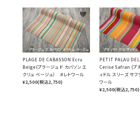
favorite
PLAGE DE CABASSON Ecru
PETIT PALAU DEL
Beige(プラージュ ド カバソン エ
Cerise Safran (
クリュ ベージュ） ＃レトワール
ィドル スリーズ サフ
¥2,500(税込2,750)
ワール
¥2,500(税込2,750)