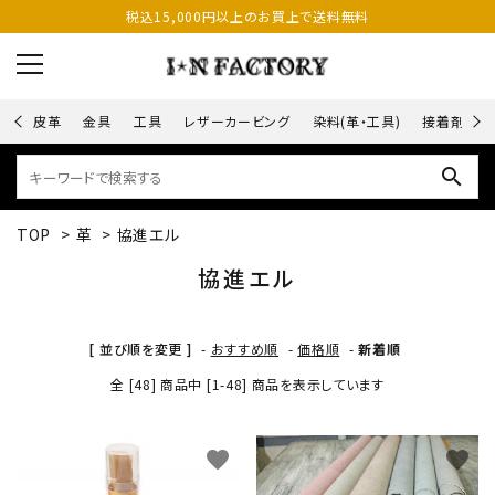
税込15,000円以上のお買上で送料無料
皮革
金具
工具
レザーカービング
染料(革・工具)
接着剤
search
TOP
>
革
>
協進エル
協進エル
[ 並び順を変更 ]
-
おすすめ順
-
価格順
-
新着順
全 [48] 商品中 [1-48] 商品を表示しています
favorite
favorite