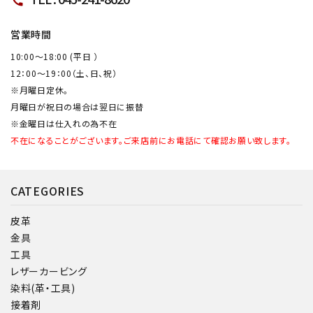
call
営業時間
10:00～18:00 (平日 ）
12：00～19：00（土、日、祝）
※月曜日定休。
月曜日が祝日の場合は翌日に振替
※金曜日は仕入れの為不在
不在になることがございます。ご来店前にお電話にて確認お願い致します。
CATEGORIES
皮革
金具
工具
レザーカービング
染料(革・工具)
接着剤