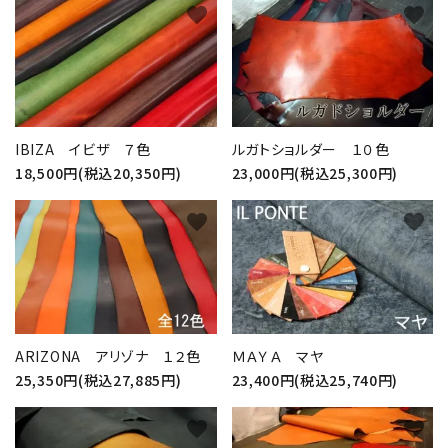
favorite
favorite
IBIZA イビザ ７色
ルガトショルダー １０色
18,500円(税込20,350円)
23,000円(税込25,300円)
favorite
favorite
ARIZONA アリゾナ １２色
ＭＡＹＡ マヤ
25,350円(税込27,885円)
23,400円(税込25,740円)
favorite
favorite