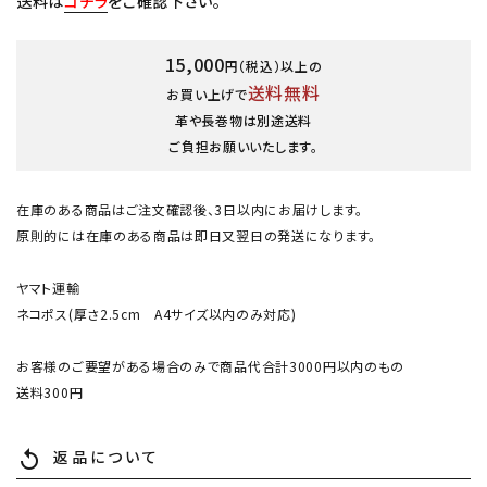
送料は
コチラ
をご確認下さい。
15,000
円（税込）以上の
送料無料
お買い上げで
革や長巻物は別途送料
ご負担お願いいたします。
在庫のある商品はご注文確認後、3日以内にお届けします。
原則的には在庫のある商品は即日又翌日の発送になります。
ヤマト運輸
ネコポス(厚さ2.5cm A4サイズ以内のみ対応)
お客様のご要望がある場合のみで商品代合計3000円以内のもの
送料300円
返品について
replay